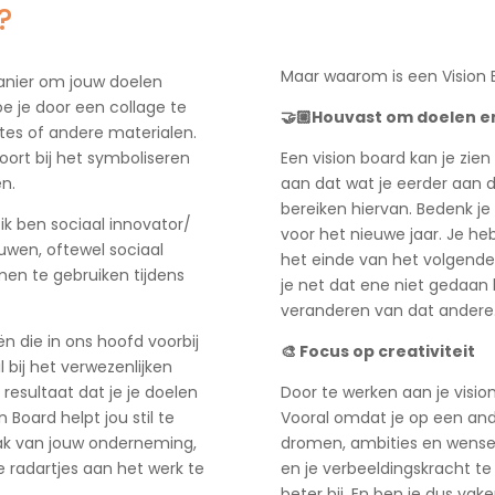
?
Maar waarom is een Vision B
manier om jouw doelen
doe je door een collage te
🤝🏼Houvast om doelen en
otes of andere materialen.
hoort bij het symboliseren
Een vision board kan je zien
n.
aan dat wat je eerder aan d
bereiken hiervan. Bedenk je
 ik ben sociaal innovator/
voor het nieuwe jaar. Je heb
euwen, oftewel sociaal
het einde van het volgende j
men te gebruiken tijdens
je net dat ene niet gedaan 
veranderen van dat andere
 die in ons hoofd voorbij
🎨 Focus op creativiteit
bij het verwezenlijken
 resultaat dat je je doelen
Door te werken aan je visio
n Board helpt jou stil te
Vooral omdat je op een and
ak van jouw onderneming,
dromen, ambities en wensen. 
e radartjes aan het werk te
en je verbeeldingskracht te g
beter bij. En ben je dus va