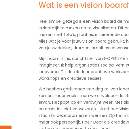
Wat is een vision board
Heel simpel gezegd is een vision board de 
inzichtelijk te maken en te visualiseren. Dit 
maken met foto’s, plaatjes, inspirerende qu
Alles wat je voor jouw vision board gebruikt, 
van jouw doelen, dromen, ambities en wense
Mijn naam is Iris, oprichtster van I-OPENER en
Imagineer. Ik help organisaties sociaal verni
innoveren. Dit doe ik door creatieve werkvor
workshops en creatieve sessies.
We hebben gedurende een dag tal van ideeën
komen, maar vaak staan we onvoldoende stil 
ervan. Het popt op en verdwijnt weer. Met als
en ambities niet verwezenlijkt. Juist een Visio
staan bij deze dromen en wensen. Op het vl
maar ook persoonlijk. Hoe? Door die creatiev
zetten en verandering te realiseren.