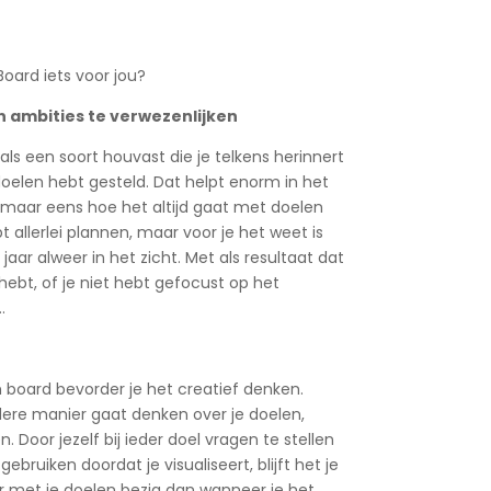
oard iets voor jou?
 ambities te verwezenlijken
 als een soort houvast die je telkens herinnert
oelen hebt gesteld. Dat helpt enorm in het
 maar eens hoe het altijd gaat met doelen
t allerlei plannen, maar voor je het weet is
aar alweer in het zicht. Met als resultaat dat
hebt, of je niet hebt gefocust op het
.
.
n board bevorder je het creatief denken.
ere manier gaat denken over je doelen,
Door jezelf bij ieder doel vragen te stellen
ebruiken doordat je visualiseert, blijft het je
ker met je doelen bezig dan wanneer je het