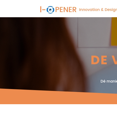
DE 
Dé manie