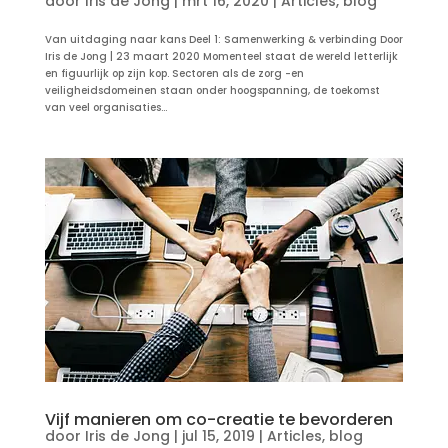
door
Iris de Jong
|
mrt 16, 2020
|
Articles
,
blog
Van uitdaging naar kans Deel 1: Samenwerking & verbinding Door
Iris de Jong | 23 maart 2020 Momenteel staat de wereld letterlijk
en figuurlijk op zijn kop. Sectoren als de zorg -en
veiligheidsdomeinen staan onder hoogspanning, de toekomst
van veel organisaties...
Vijf manieren om co-creatie te bevorderen
door
Iris de Jong
|
jul 15, 2019
|
Articles
,
blog