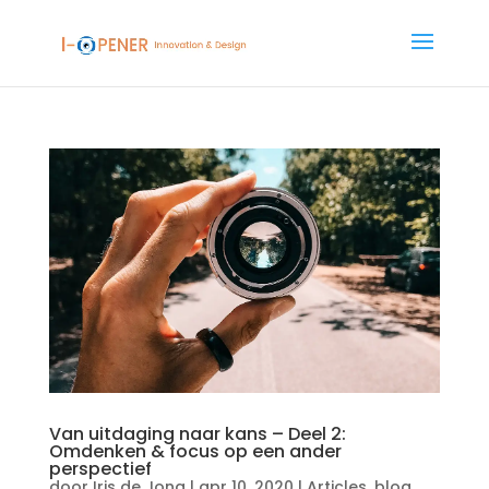
Van uitdaging naar kans – Deel 2:
Omdenken & focus op een ander
perspectief
door
Iris de Jong
|
apr 10, 2020
|
Articles
,
blog